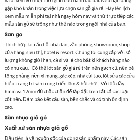
và đi kèm với một thời gian bảo hành lâu dài. Nếu bạn đang
gặp khó khăn trong việc lựa chọn sàn gỗ giá rẻ. Hãy lên lịch
xem mẫu miễn phí tại nhà ngay hôm nay và thử trực tiếp các
mẫu sàn gỗ sẽ trông như thế nào trong ngôi nhà của bạn.
San go
Thích hợp lát căn hộ, nhà dân, văn phòng, showroom, shop
cửa hàng, siêu thị, hotel & resort. Chúng tôi cung cấp với số
lượng không giới hạn, cả sỉ và lẻ cho bất kì khách hàng nào
có nhu cầu. Có thể lót sàn gỗ giá rẻ trên nền gạch cũ, nền bê
tông phẳng, nền xi măng, gác xép, nhà cải tạo, lót sửa các cửa
hiệu, trang trí sàn trong triển lãm & hội chợ. Với độ dầy
8mm và 12mm đủ chắc chắn để lắp đặt trên tất cả các loại
cốt nền. Đảm bảo kết cấu sàn, bền chắc và có tính ổn định
cao.
Sàn nhựa giả gỗ
Xuất xứ sàn nhựa giả gỗ
Đầu tiên là về nguồn gốc của dòng sản phẩm này. Các sản