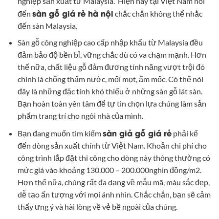
nghiệp sản xuất từ Malaysia. Hiện nay tại Việt Nam nói
sàn gỗ giá rẻ hà nội
đến
chắc chắn không thể nhắc
đến sàn Malaysia.
Sàn gỗ công nghiệp cao cấp nhập khẩu từ Malaysia đều
đảm bảo độ bền bỉ, vững chắc dù có va chạm mạnh. Hơn
thế nữa, chất liệu gỗ đảm đương tính năng vượt trội đó
chính là chống thấm nước, mối mọt, ẩm mốc. Có thể nói
đây là những đặc tính khó thiếu ở những sàn gỗ lát sàn.
Bạn hoàn toàn yên tâm để tự tin chọn lựa chúng làm sản
phẩm trang trí cho ngôi nhà của mình.
sàn giả gỗ giá rẻ
Bạn đang muốn tìm kiếm
phải kể
đến dòng sản xuất chính từ Việt Nam. Khoản chi phí cho
công trình lắp đặt thi công cho dòng này thông thường có
mức giá vào khoảng 130.000 – 200.000nghìn đồng/m2.
Hơn thế nữa, chúng rất đa dạng về mẫu mã, màu sắc đẹp,
dễ tạo ấn tượng với mọi ánh nhìn. Chắc chắn, bạn sẽ cảm
thấy ưng ý và hài lòng về vẻ bề ngoài của chúng.