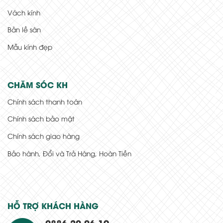
Vách kính
Bản lề sàn
Mẫu kính đẹp
CHĂM SÓC KH
Chính sách thanh toán
Chính sách bảo mật
Chính sách giao hàng
Bảo hành, Đổi và Trả Hàng, Hoàn Tiền
HỖ TRỢ KHÁCH HÀNG
0886.20.06.19