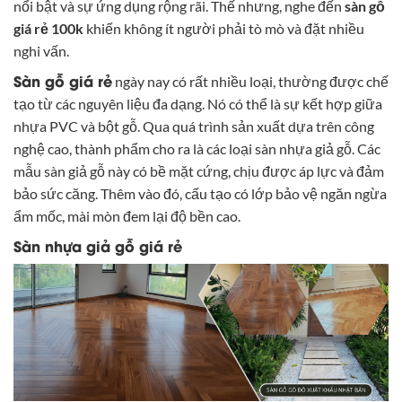
nổi bật và sự ứng dụng rộng rãi. Thế nhưng, nghe đến
sàn gỗ
giá rẻ 100k
khiến không ít người phải tò mò và đặt nhiều
nghi vấn.
Sàn gỗ giá rẻ
ngày nay có rất nhiều loại, thường được chế
tạo từ các nguyên liệu đa dạng. Nó có thể là sự kết hợp giữa
nhựa PVC và bột gỗ. Qua quá trình sản xuất dựa trên công
nghệ cao, thành phẩm cho ra là các loại sàn nhựa giả gỗ. Các
mẫu sàn giả gỗ này có bề mặt cứng, chịu được áp lực và đảm
bảo sức căng. Thêm vào đó, cấu tạo có lớp bảo vệ ngăn ngừa
ẩm mốc, mài mòn đem lại độ bền cao.
Sàn nhựa giả gỗ giá rẻ