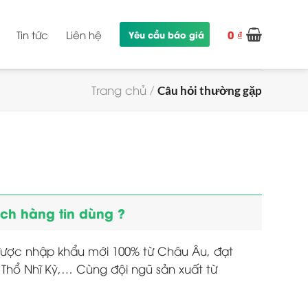
0
₫
Tin tức
Liên hệ
Yêu cầu báo giá
Trang chủ
/
Câu hỏi thường gặp
ch hàng tin dùng ?
được nhập khẩu mới 100% từ Châu Âu, đạt
 Thổ Nhĩ Kỳ,… Cùng đội ngũ sản xuất từ