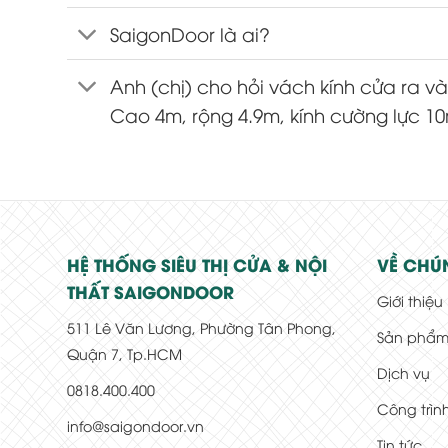
SaigonDoor là ai?
Anh (chị) cho hỏi vách kính cửa ra 
Cao 4m, rộng 4.9m, kính cường lực 
HỆ THỐNG SIÊU THỊ CỬA & NỘI
VỀ CHÚ
THẤT SAIGONDOOR
Giới thiệu
511 Lê Văn Lương, Phường Tân Phong,
Sản phẩ
Quận 7, Tp.HCM
Dịch vụ
0818.400.400
Công trìn
info@saigondoor.vn
Tin tức