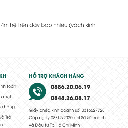
,4m hệ trên dày bao nhiêu (vách kính
KH
HỖ TRỢ KHÁCH HÀNG
0886.20.06.19
anh toán
o mật
0848.26.08.17
ao hàng
Giấy phép kinh doanh số: 0316627728
và Trả
Cấp ngày 08/12/2020 bởi Sở kế hoạch
ền
và Đầu tư Tp Hồ Chí Minh