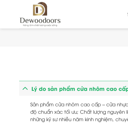
Chuyển
đến
nội
dung
Lý do sản phẩm cửa nhôm cao cấp 
Sản phẩm cửa nhôm cao cấp – cửa nhựa l
độ chuẩn xác tối ưu; Chất lượng nguyên l
những kỹ sư nhiều năm kinh nghiệm, ch