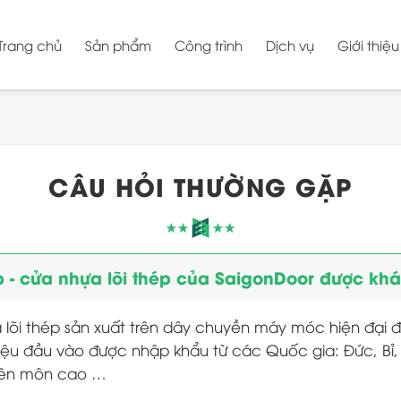
Trang chủ
Sản phẩm
Công trình
Dịch vụ
Giới thiệu
CÂU HỎI THƯỜNG GẶP
- cửa nhựa lõi thép của SaigonDoor được khá
õi thép sản xuất trên dây chuyền máy móc hiện đại 
iệu đầu vào được nhập khẩu từ các Quốc gia: Đức, Bỉ,
uyên môn cao …