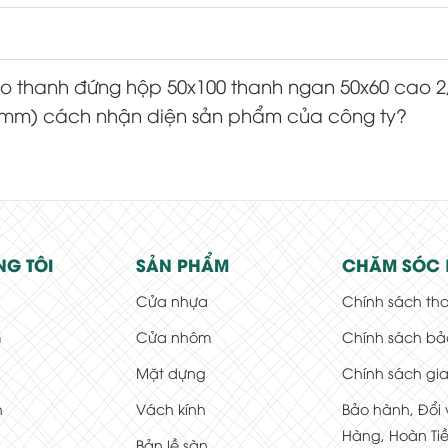
vào thanh đứng hộp 50x100 thanh ngan 50x60 cao 2
10mm) cách nhận diện sản phẩm của công ty?
NG TÔI
SẢN PHẨM
CHĂM SÓC 
Cửa nhựa
Chính sách th
m
Cửa nhôm
Chính sách bả
Mặt dựng
Chính sách gi
h
Vách kính
Bảo hành, Đổi 
Hàng, Hoàn Ti
Bản lề sàn