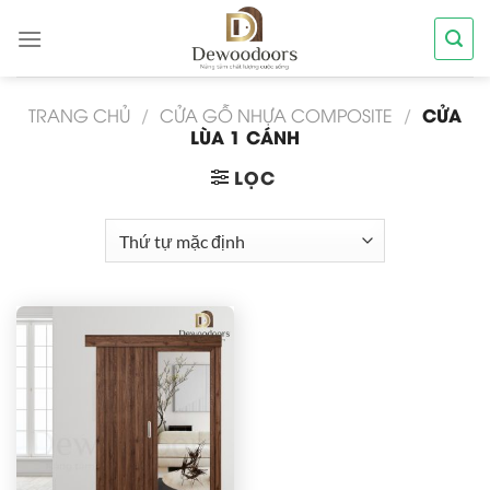
Chuyển
đến
nội
dung
CỬA
TRANG CHỦ
/
CỬA GỖ NHỰA COMPOSITE
/
LÙA 1 CÁNH
LỌC